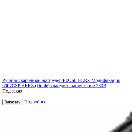
Ручной сварочный экструдер ExOn6 HERZ Модификация
6007CSP HERZ (Dohle) гранулят, напряжение 230В
Под заказ
Подробнее
Заказать