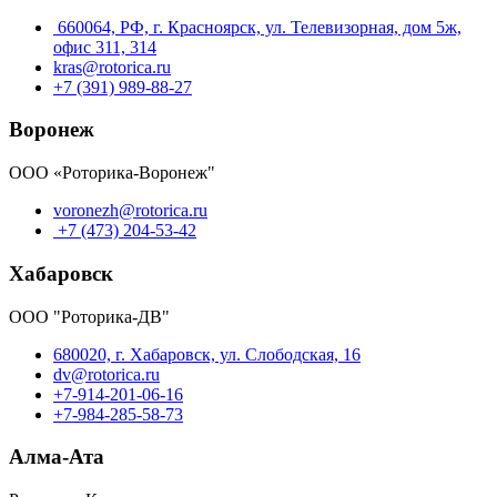
660064, РФ, г. Красноярск, ул. Телевизорная, дом 5ж,
офис 311, 314
kras@rotorica.ru
+7 (391) 989-88-27
Воронеж
ООО «Роторика-Воронеж"
voronezh@rotorica.ru
+7 (473) 204-53-42
Хабаровск
ООО "Роторика-ДВ"
680020, г. Хабаровск, ул. Слободская, 16
dv@rotorica.ru
+7-914-201-06-16
+7-984-285-58-73
Алма-Ата